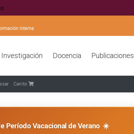
ormación Interna
Investigación
Docencia
Publicaciones
esar
Carrito
☀️
de Período Vacacional de Verano