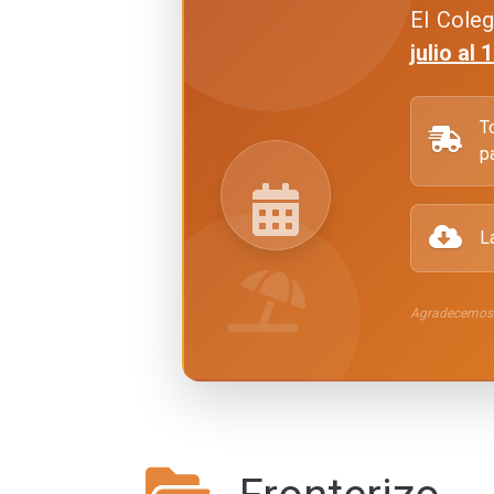
El Coleg
julio al
T
p
L
Agradecemos 