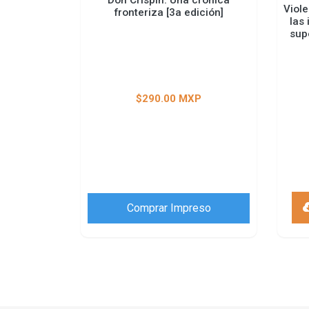
Don Crispín: Una crónica
Viole
fronteriza [3a edición]
las
sup
$290.00 MXP
Comprar Impreso