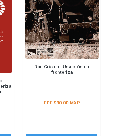
Don Crispín : Una crónica
fronteriza
o
teriza
o
PDF $30.00 MXP