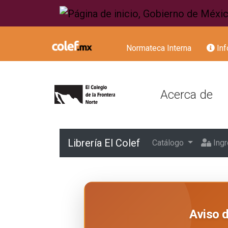
Normateca Interna
Inf
Acerca de
Librería El Colef
Catálogo
Ingr
Aviso 