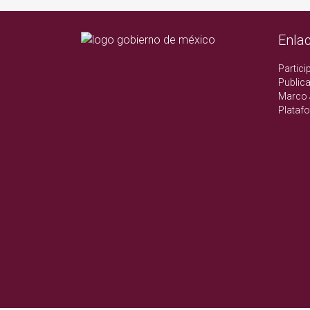
Enla
Partici
Publica
Marco 
Plataf